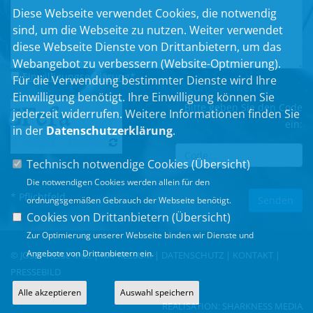
Diese Webseite verwendet Cookies, die notwendig
sind, um die Webseite zu nutzen. Weiter verwendet
diese Webseite Dienste von Drittanbietern, um das
Webangebot zu verbessern (Website-Optmierung).
Einwilligungserklärung
*
Für die Verwendung bestimmter Dienste wird Ihre
Einwilligung benötigt. Ihre Einwilligung können Sie
Bitte geben Sie den Code
jederzeit widerrufen. Weitere Informationen finden Sie
ein:
in der
Datenschutzerklärung
.
Technisch notwendige Cookies (
Übersicht
)
Die notwendigen Cookies werden allein für den
* Pflichtfeld
ordnungsgemäßen Gebrauch der Webseite benötigt.
Cookies von Drittanbietern (
Übersicht
)
Zur Optimierung unserer Webseite binden wir Dienste und
Angebote von Drittanbietern ein.
© JOSEF HEISL MdL |
IMPRESSUM
|
DATENSCHUTZ
|
KONTAKT
|
PRESSEBILD
Alle akzeptieren
Auswahl speichern
REALISATION:
SHARKNESS MEDIA