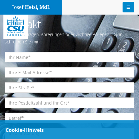
Josef
Heisl, MdL
Kontakt
Haben Sie Fragen, Anregungen oder wichtige Anliegen? Dann
schreiben Sie mir!
Cookie-Hinweis