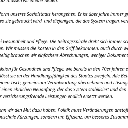
hatz müssen wir wieder heben.
form unseres Sozialstaats herangehen. Er ist über Jahre immer
wo sie gebraucht wird, und diejenigen, die das System tragen, v
i Gesundheit und Pflege. Die Beitragsspirale dreht sich immer sc
iden. Wir müssen die Kosten in den Griff bekommen, auch durch w
chzeitig brauchen wir einfachere Abrechnungen, weniger Dokument
ktion für Gesundheit und Pflege, wie bereits in den 70er Jahren er
sst sie an der Handlungsfähigkeit des Staates zweifeln. Alle Bete
n einen Tisch, gemeinsam Verantwortung übernehmen und Lösungen
d einen ehrlichen Neuanfang, der das System stabilisiert und den
für versicherungsfremde Leistungen endlich ersetzt werden.
wenn wir den Mut dazu haben. Politik muss Veränderungen ansto
m pauschale Kürzungen, sondern um Effizienz, um besseres Zusa