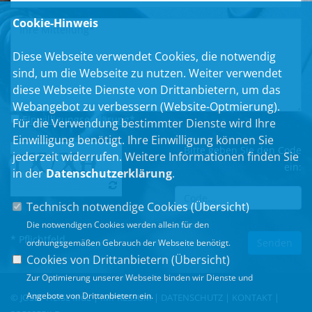
Cookie-Hinweis
Diese Webseite verwendet Cookies, die notwendig
sind, um die Webseite zu nutzen. Weiter verwendet
diese Webseite Dienste von Drittanbietern, um das
Webangebot zu verbessern (Website-Optmierung).
Einwilligungserklärung
*
Für die Verwendung bestimmter Dienste wird Ihre
Einwilligung benötigt. Ihre Einwilligung können Sie
Bitte geben Sie den Code
jederzeit widerrufen. Weitere Informationen finden Sie
ein:
in der
Datenschutzerklärung
.
Technisch notwendige Cookies (
Übersicht
)
Die notwendigen Cookies werden allein für den
* Pflichtfeld
ordnungsgemäßen Gebrauch der Webseite benötigt.
Cookies von Drittanbietern (
Übersicht
)
Zur Optimierung unserer Webseite binden wir Dienste und
Angebote von Drittanbietern ein.
© JOSEF HEISL MdL |
IMPRESSUM
|
DATENSCHUTZ
|
KONTAKT
|