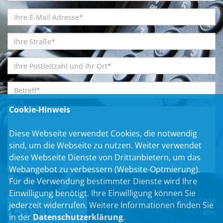
Cookie-Hinweis
Diese Webseite verwendet Cookies, die notwendig
sind, um die Webseite zu nutzen. Weiter verwendet
diese Webseite Dienste von Drittanbietern, um das
Webangebot zu verbessern (Website-Optmierung).
Einwilligungserklärung
*
Für die Verwendung bestimmter Dienste wird Ihre
Einwilligung benötigt. Ihre Einwilligung können Sie
Bitte geben Sie den Code
jederzeit widerrufen. Weitere Informationen finden Sie
ein:
in der
Datenschutzerklärung
.