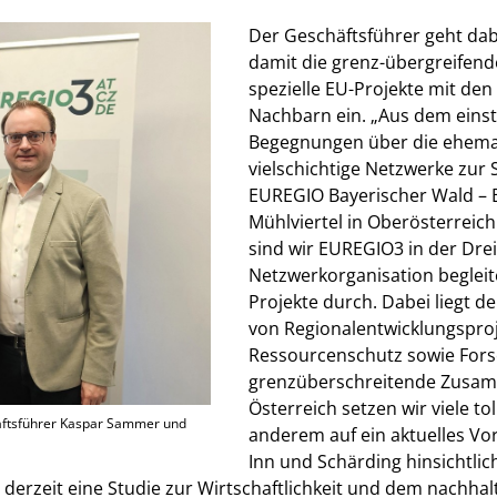
Der Geschäftsführer geht dab
damit die grenz-übergreifen
spezielle EU-Projekte mit de
Nachbarn ein. „Aus dem einst
Begegnungen über die ehemal
vielschichtige Netzwerke zur 
EUREGIO Bayerischer Wald 
Mühlviertel in Oberösterreic
sind wir EUREGIO3 in der Dre
Netzwerkorganisation beglei
Projekte durch. Dabei liegt 
von Regionalentwicklungsproj
Ressourcenschutz sowie Fors
grenzüberschreitende Zusamm
Österreich setzen wir viele t
chäftsführer Kaspar Sammer und
anderem auf ein aktuelles V
Inn und Schärding hinsichtli
derzeit eine Studie zur Wirtschaftlichkeit und dem nachhal