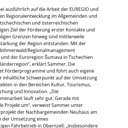
ei ausführlich auf die Arbeit der EUREGIO und
den Regionalentwicklung im Allgemeinden und
n tschechischen und österreichischen
igen Ziel der Förderung erster Kontakte und
igen Grenzen hinweg sind mittlerweile
Stärkung der Region entstanden. Mit der
– Böhmerwald/Regionalmanagement
h und der Euroregion Šumava in Tschechien
iländerregion“, erklärt Sammer. Die
tet Förderprogramme und führt auch eigene
der inhaltliche Schwerpunkt auf der Umsetzung
ekten in den Bereichen Kultur, Tourismus,
chung und Innovation. „Die
enarbeit läuft sehr gut. Gerade mit
olle Projekt um“, verweist Sammer unter
orprojekt der Nachbargemeinden Neuhaus am
ch der Umsetzung eines
tigen Fährbetrieb in Obernzell. „Insbesondere