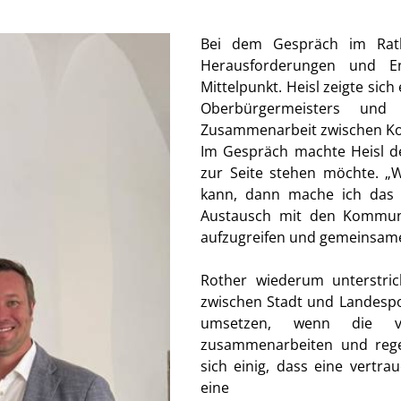
Bei dem Gespräch im Rat
Herausforderungen und En
Mittelpunkt. Heisl zeigte sic
Oberbürgermeisters und
Zusammenarbeit zwischen Ko
Im Gespräch machte Heisl de
zur Seite stehen möchte. „
kann, dann mache ich das se
Austausch mit den Kommune
aufzugreifen und gemeinsame
Rother wiederum unterstri
zwischen Stadt und Landespoli
umsetzen, wenn die ve
zusammenarbeiten und rege
sich einig, dass eine vertr
eine